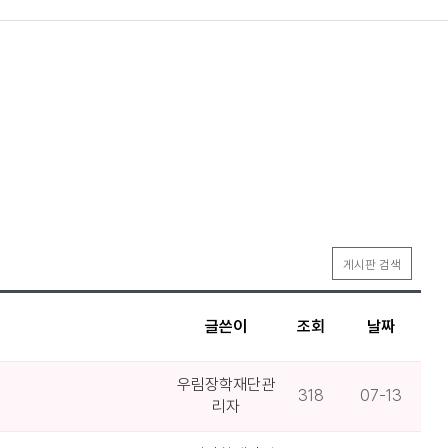
게시판 검색
글쓴이
조회
날짜
우림장학재단관
318
07-13
리자