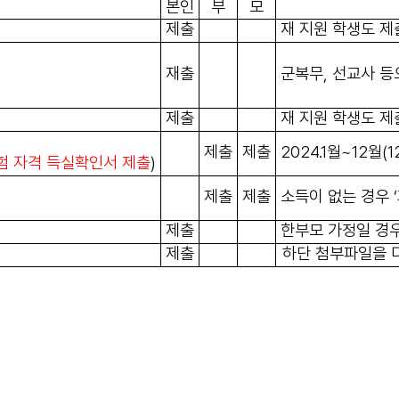
본인
부
모
제출
재 지원 학생도 제
재출
군복무, 선교사 등
제출
재 지원 학생도 
제출
제출
2024.1월~12월(
험 자격 득실확인서 제출
)
제출
제출
소득이 없는 경우 
제출
한부모 가정일 경
제출
하단 첨부파일을 