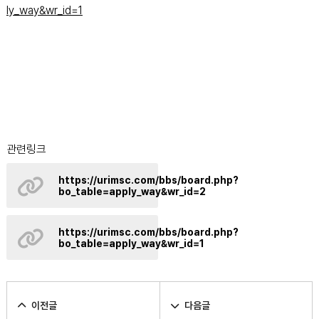
ly_way&wr_id=1
관련링크
https://urimsc.com/bbs/board.php?
bo_table=apply_way&wr_id=2
https://urimsc.com/bbs/board.php?
bo_table=apply_way&wr_id=1
이전글
다음글